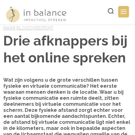
Overslaan
en
Typ
Togg
naar
hier
navig
de
uw
inhoud
NAAR BLOGOVERZICHT
zoekopdracht..
gaan
Drie afknappers bij
het online spreken
Wat zijn volgens u de grote verschillen tussen
fysieke en virtuele communicatie? Het eerste
waaraan mensen denken is de locatie. Waar u bij
fysieke communicatie een ruimte deelt, zitten
deelnemers bij virtuele communicatie voor het
scherm. Deze fysieke afstand zorgt echter voor
een aantal bijkomende aandachtspunten. Echter,
de afstand bij virtuele communicatie ligt niet enkel
in de kilometers, maar ook in bepaalde aspecten
van de lichaamstaal die wegvallen omwille van de