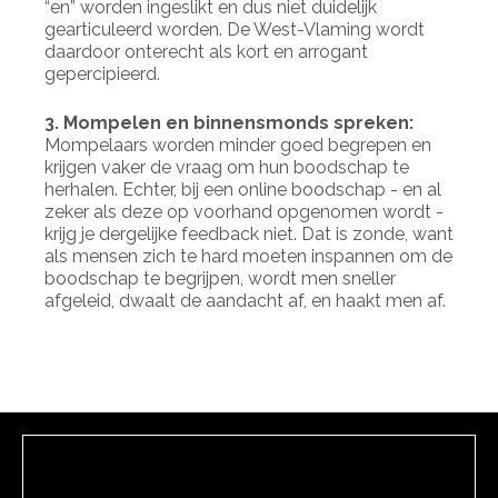
“en” worden ingeslikt en dus niet duidelijk
gearticuleerd worden. De West-Vlaming wordt
daardoor onterecht als kort en arrogant
gepercipieerd.
3. Mompelen en binnensmonds spreken:
Mompelaars worden minder goed begrepen en
krijgen vaker de vraag om hun boodschap te
herhalen. Echter, bij een online boodschap - en al
zeker als deze op voorhand opgenomen wordt -
krijg je dergelijke feedback niet. Dat is zonde, want
als mensen zich te hard moeten inspannen om de
boodschap te begrijpen, wordt men sneller
afgeleid, dwaalt de aandacht af, en haakt men af.