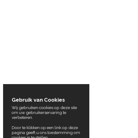
Gebruik van Cookies
Wij gebruiken cookies op deze site
om uw gebruikerservaring te
verbeteren.
Door te klikken op een link op deze
pagina geeft u ons toestemming om
cookies in te stellen.