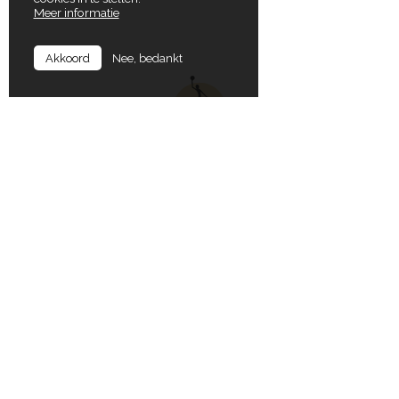
Meer informatie
Nee, bedankt
Akkoord
In Balance
Locaties
Koning Albertlaan 72
9000 Gent
Gruuthuselaan 17
8020 Oostkamp
T
+32 (0)9 277 22 63
E
dirk@inbalance.be
Koning Albertlaan 72
9000 Gent
Openingsuren secretariaat
Maandag tot vrijdag:
Maltahoevelei
van 09:00 tot 12:30 en
2570 Duffel
van 13:30 tot 17:30
Erwtenstraat 10