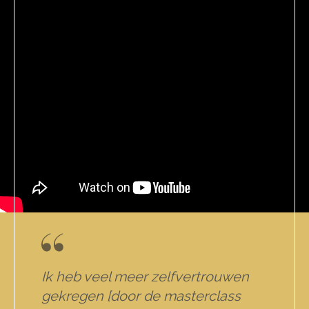
Ik heb veel meer zelfvertrouwen
gekregen [door de masterclass