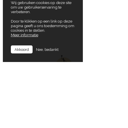
Wij gebruiken cookies op deze site
om uw gebruikerservaring te
verbeteren.
Door te klikken op een link op deze
pagina geeft u ons toestemming om
cookies in te stellen.
Meer informatie
Nee, bedankt
Akkoord
In Balance
Locaties
Koning Albertlaan 72
9000 Gent
Gruuthuselaan 17
8020 Oostkamp
T
+32 (0)9 277 22 63
E
dirk@inbalance.be
Koning Albertlaan 72
9000 Gent