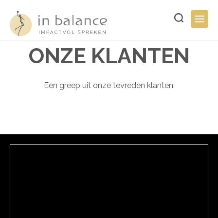
Overslaan
en
Typ
Togg
naar
hier
navig
de
uw
inhoud
zoekopdracht..
ONZE KLANTEN
gaan
Een greep uit onze tevreden klanten: