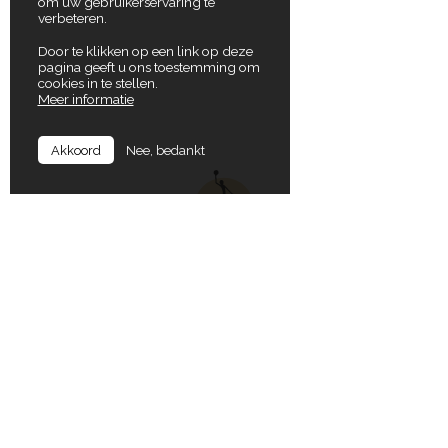
om uw gebruikerservaring te
verbeteren.
Door te klikken op een link op deze
pagina geeft u ons toestemming om
cookies in te stellen.
Meer informatie
Nee, bedankt
Akkoord
In Balance
Locaties
Koning Albertlaan 72
9000 Gent
Gruuthuselaan 17
8020 Oostkamp
T
+32 (0)9 277 22 63
E
dirk@inbalance.be
Koning Albertlaan 72
9000 Gent
Openingsuren secretariaat