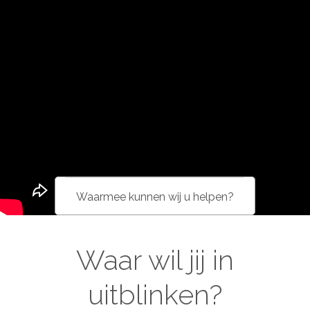
people to have the
mind to reflect, the
voice to inspire
and the heart to
communicate
Waar wil jij in
uitblinken?