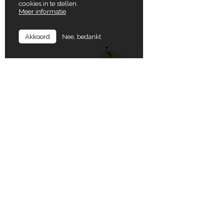
cookies in te stellen.
Meer informatie
Nee, bedankt
Akkoord
In Balance
Locaties
Koning Albertlaan 72
9000 Gent
Gruuthuselaan 17
8020 Oostkamp
T
+32 (0)9 277 22 63
E
dirk@inbalance.be
Koning Albertlaan 72
9000 Gent
Openingsuren secretariaat
Maandag tot vrijdag:
Maltahoevelei
van 09:00 tot 12:30 en
2570 Duffel
van 13:30 tot 17:30
Erwtenstraat 10