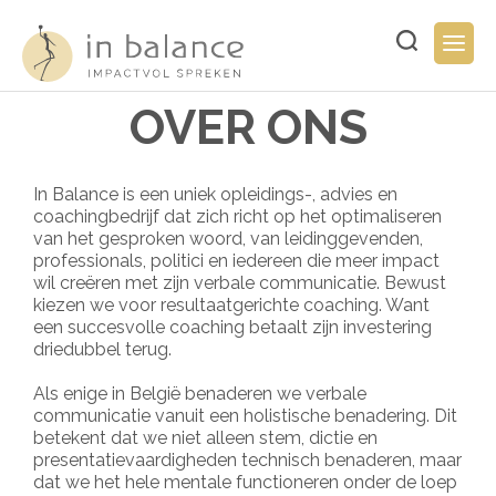
Overslaan
en
Typ
Togg
naar
hier
navig
de
uw
inhoud
zoekopdracht..
OVER ONS
gaan
In Balance is een uniek opleidings-, advies en
coachingbedrijf dat zich richt op het optimaliseren
van het gesproken woord, van leidinggevenden,
professionals, politici en iedereen die meer impact
wil creëren met zijn verbale communicatie. Bewust
kiezen we voor resultaatgerichte coaching. Want
een succesvolle coaching betaalt zijn investering
driedubbel terug.
Als enige in België benaderen we verbale
communicatie vanuit een holistische benadering. Dit
betekent dat we niet alleen stem, dictie en
presentatievaardigheden technisch benaderen, maar
dat we het hele mentale functioneren onder de loep