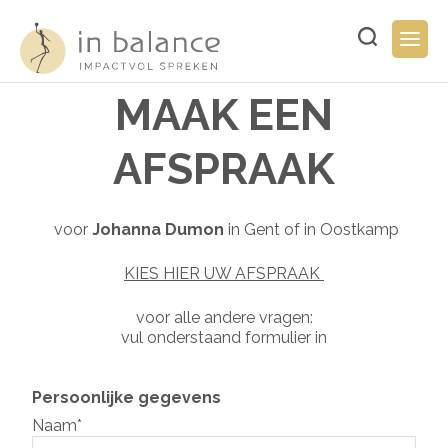
Overslaan
en
Typ
Togg
naar
hier
navig
de
uw
inhoud
zoekopdracht..
MAAK EEN
gaan
AFSPRAAK
voor
Johanna Dumon
in Gent of in Oostkamp
KIES HIER UW AFSPRAAK
voor alle andere vragen:
vul onderstaand formulier in
Persoonlijke gegevens
Naam*