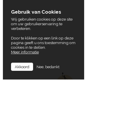
Gebruik van Cookies
Wij gebruiken cookies op deze site
om uw gebruikerservaring te
verbeteren.
Door te klikken op een link op deze
pagina geeft u ons toestemming om
cookies in te stellen.
Meer informatie
Nee, bedankt
Akkoord
In Balance
Locaties
Koning Albertlaan 72
9000 Gent
Gruuthuselaan 17
8020 Oostkamp