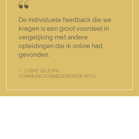
De individuele feedback die we
kregen is een groot voordeel in
vergelijking met andere
opleidingen die ik online had
gevonden.
LOBKE GELEYNS,
COMMUNICATIEMEDEWERKER YPTO