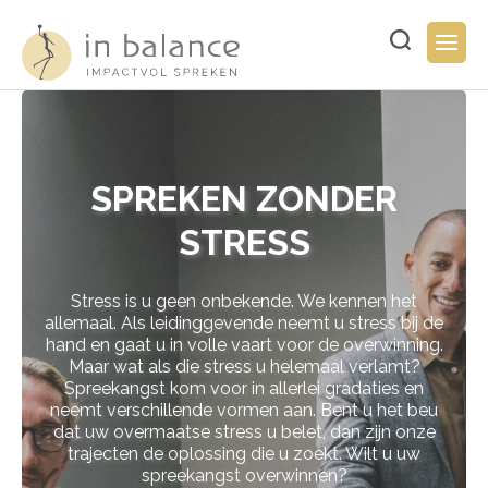
Overslaan
en
Typ
Togg
naar
hier
navig
de
uw
inhoud
zoekopdracht..
gaan
SPREKEN ZONDER
STRESS
Stress is u geen onbekende. We kennen het
allemaal. Als leidinggevende neemt u stress bij de
hand en gaat u in volle vaart voor de overwinning.
Maar wat als die stress u helemaal verlamt?
Spreekangst kom voor in allerlei gradaties en
neemt verschillende vormen aan. Bent u het beu
dat uw overmaatse stress u belet, dan zijn onze
trajecten de oplossing die u zoekt. Wilt u uw
spreekangst overwinnen?