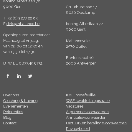
Koning Albertlaan 72
9000 Gent
Gruuthuselaan 17
8020 Oostkamp
T
+32 (0)9 277 22 63
E
dirk@inbalance.be
Koning Albertlaan 72
9000 Gent
Openingsuren secretariaat
Maandag tot vrijdag:
Maltahoevelei
van 09:00 tot 12:30 en
2570 Duffel
van 13:30 tot 17:30
Erwtenstraat 10
BTW BE 0877.495.751
2060 Antwerpen
Over ons
KMO portefeuille
Coaching & training
WSE kwaliteitsregistratie
Evenementen
Vacatures
Referenties
Algemene voorwaarden
Blog
Annulatievoorwaarden
Contact
Factuur- en betalingsvoorwaarden
Privacybeleid