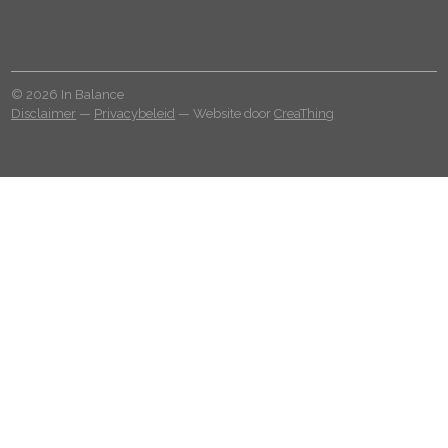
© 2026 In Balance
Disclaimer
—
Privacybeleid
— Website door
CreaThing