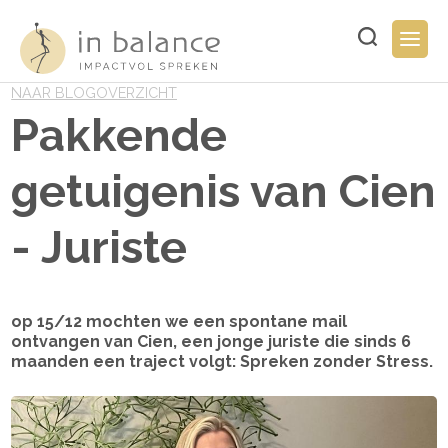
Overslaan
en
Typ
Togg
naar
hier
navig
de
uw
inhoud
NAAR BLOGOVERZICHT
zoekopdracht..
gaan
Pakkende
getuigenis van Cien
- Juriste
op 15/12 mochten we een spontane mail
ontvangen van Cien, een jonge juriste die sinds 6
maanden een traject volgt: Spreken zonder Stress.