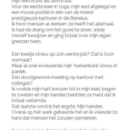
mijn eerste job als advocaat.
Voor de eerste keer in toga, mijn eed afgelegd en
een mooie positie in één van de meest
prestigieuze kantoren in de Benelux.
Ik hoor mensen al denken: ze heeft het allemaal.
Ik had de drang om het goed te doen, wilde
mezelf bewijzen en ging totaal over mijn eigen
grenzen heen.
Een beetje stress op zo’n eerste job? Dat is toch
normaal?
Maar al snel evolueerde mijn ‘herkenbare’ stress in
paniek.
Een doodgewone meeting op kantoor met
collega’s?
Ik voelde mijn hart bonzen tot in mijn keel, begon
te zweten en mijn handen beefden zo hard dat ik
totaal verlamde.
Dat laatste vond ik het ergste. Mijn handen.
Overal op het werk gebeurde het en ik vreesde zo
hard dat mensen het zouden opmerken.