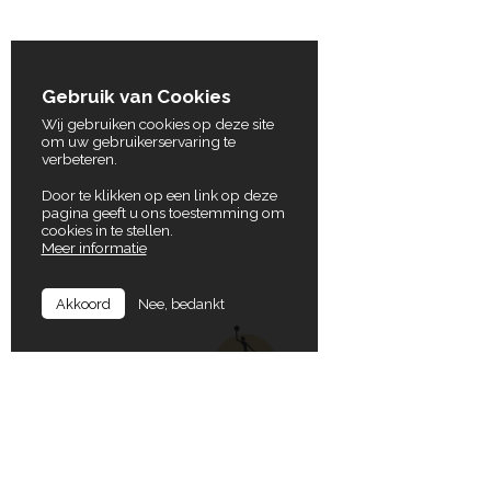
Gebruik van Cookies
Wij gebruiken cookies op deze site
om uw gebruikerservaring te
verbeteren.
Door te klikken op een link op deze
pagina geeft u ons toestemming om
cookies in te stellen.
Meer informatie
Nee, bedankt
Akkoord
In Balance
Locaties