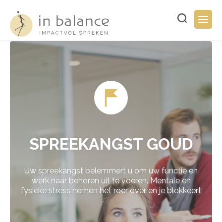
Overslaan
en
Typ
Togg
naar
hier
navig
de
uw
inhoud
zoekopdracht..
gaan
SPREEKANGST GOUD
Uw spreekangst belemmert u om uw functie en
werk naar behoren uit te voeren. Mentale en
fysieke stress nemen het roer over en je blokkeert