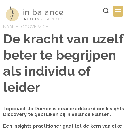
Overslaan
en
Typ
Togg
naar
hier
navig
de
uw
inhoud
NAAR BLOGOVERZICHT
zoekopdracht..
gaan
De kracht van uzelf
beter te begrijpen
als individu of
leider
Topcoach Jo Dumon is geaccrediteerd om Insights
Discovery te gebruiken bij In Balance klanten.
Een Insights practitioner gaat tot de kern van elke