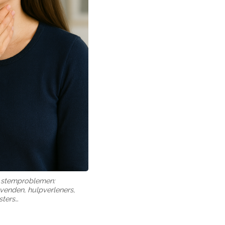
n stemproblemen:
evenden, hulpverleners,
sters…