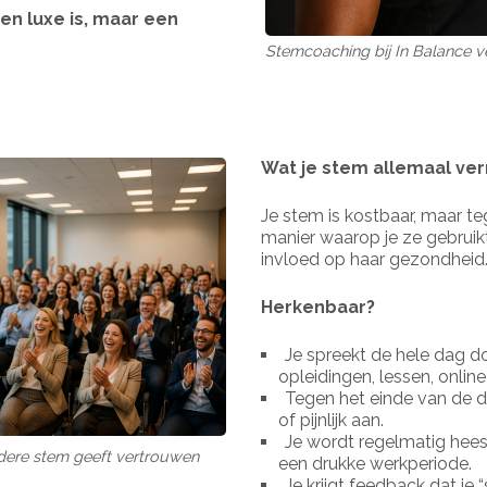
en luxe is, maar een
Stemcoaching bij In Balance ve
Wat je stem allemaal ver
Je stem is kostbaar, maar teg
manier waarop je ze gebruikt
invloed op haar gezondheid
Herkenbaar?
Je spreekt de hele dag do
opleidingen, lessen, onlin
Tegen het einde van de 
of pijnlijk aan.
Je wordt regelmatig hees
dere stem geeft vertrouwen
een drukke werkperiode.
Je krijgt feedback dat je “