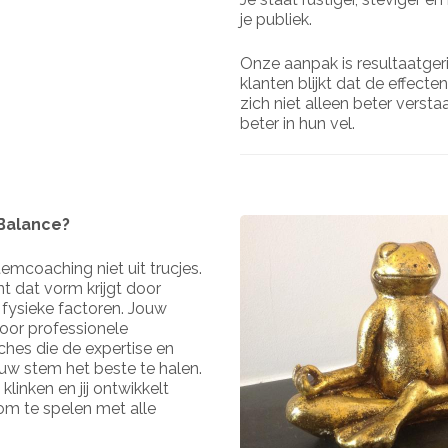
je publiek.
Onze aanpak is resultaatgeri
klanten blijkt dat de effecten
zich niet alleen beter verst
beter in hun vel.
 Balance?
temcoaching niet uit trucjes.
t dat vorm krijgt door
fysieke factoren. Jouw
or professionele
es die de expertise en
uw stem het beste te halen.
linken en jij ontwikkelt
om te spelen met alle