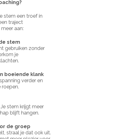
oaching?
je stem een troef in
een traject
 meer aan:
nde stem
unt gebruiken zonder
orkom je
lachten.
n boeiende klank
nspanning verder en
e roepen.
e stem krijgt meer
hap blijft hangen.
or de groep
, straal je dat ook uit.
n met meer plezier voor