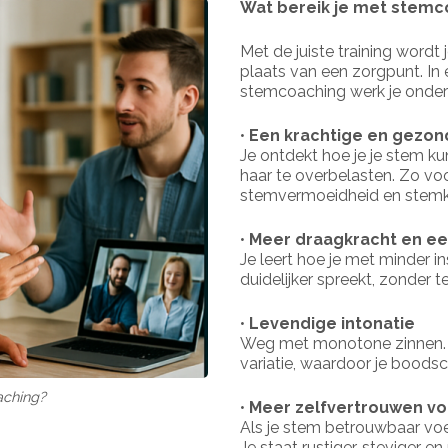
Wat bereik je met stemc
Met de juiste training wordt 
plaats van een zorgpunt. In 
stemcoaching werk je onder
•
Een krachtige en gezo
Je ontdekt hoe je je stem k
haar te overbelasten. Zo vo
stemvermoeidheid en stemk
•
Meer draagkracht en ee
Je leert hoe je met minder i
duidelijker spreekt, zonder t
•
Levendige intonatie
Weg met monotone zinnen. J
variatie, waardoor je boodsc
aching?
•
Meer zelfvertrouwen vo
Als je stem betrouwbaar voelt
Je staat rustiger, steviger e