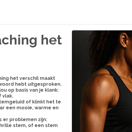
ching het
hing het verschil maakt
 woord hebt uitgesproken.
u op basis van je klank:
 vlak.
temgeluid of klinkt het te
 naar een mooie, warme en
s er problemen zijn:
rille stem, of een stem