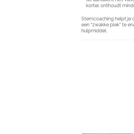
korter, onthoudt minde
Stemcoaching helpt je o
een “zwakke plek” te erv
hulpmiddel.