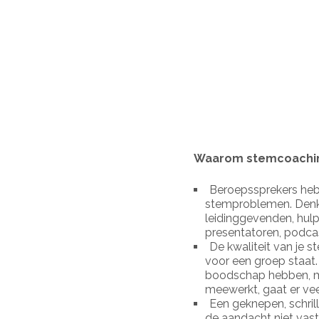
Waarom stemcoachi
Beroepssprekers heb
stemproblemen. Denk a
leidinggevenden, hulp
presentatoren, podca
De kwaliteit van je s
voor een groep staat.
boodschap hebben, ma
meewerkt, gaat er vee
Een geknepen, schri
de aandacht niet vast.