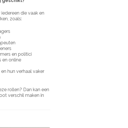
 geschikt?
 iedereen die vaak en
en, zoals:
agers
n
rapeuten
leners
ers en politici
 en online
 en hun verhaal vaker
deze rollen? Dan kan een
oot verschil maken in