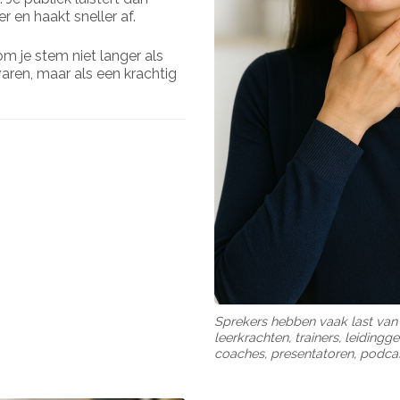
r en haakt sneller af.
m je stem niet langer als
aren, maar als een krachtig
Sprekers hebben vaak last va
leerkrachten, trainers, leidingg
coaches, presentatoren, podca