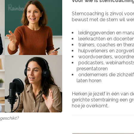
Voor wie is stemcoaching
Stemcoaching is zinvol voor
bewust met de stem wil werk
leidinggevenden en man
leerkrachten en docente
trainers, coaches en the
hulpverleners en zorgver
woordvoerders, woordnem
podcasters, webinarhosts
presentatoren
ondernemers die zichzelf
laten horen
Herken je jezelf in één van 
gerichte stemtraining een gr
hoe je overkomt.
geschikt?