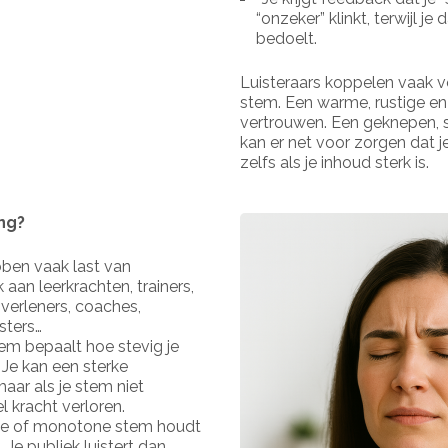
“onzeker” klinkt, terwijl je
bedoelt.
Luisteraars koppelen vaak v
stem. Een warme, rustige en
vertrouwen. Een geknepen, s
kan er net voor zorgen dat je
zelfs als je inhoud sterk is.
ng?
ben vaak last van
an leerkrachten, trainers,
verleners, coaches,
sters…
tem bepaalt hoe stevig je
 Je kan een sterke
ar als je stem niet
l kracht verloren.
lle of monotone stem houdt
 Je publiek luistert dan