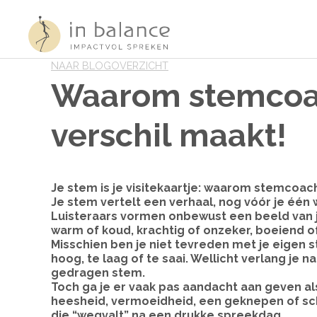
Overslaan
en
naar
de
inhoud
NAAR BLOGOVERZICHT
gaan
Waarom stemcoa
verschil maakt!
Je stem is je visitekaartje: waarom stemcoac
Je stem vertelt een verhaal, nog vóór je één
Luisteraars vormen onbewust een beeld van jo
warm of koud, krachtig of onzeker, boeiend of
Misschien ben je niet tevreden met je eigen s
hoog, te laag of te saai. Wellicht verlang je
gedragen stem.
Toch ga je er vaak pas aandacht aan geven al
heesheid, vermoeidheid, een geknepen of sch
die “wegvalt” na een drukke spreekdag.