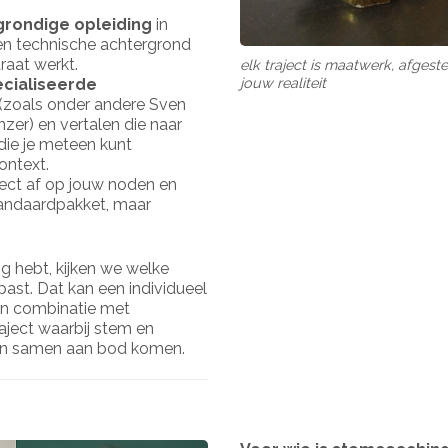
grondige opleiding
in
n technische achtergrond
raat werkt.
elk traject is maatwerk, afge
jouw realiteit
cialiseerde
(zoals onder andere Sven
zer) en vertalen die naar
die je meteen kunt
ontext.
ect af op jouw noden en
standaardpakket, maar
ig hebt, kijken we welke
 past. Dat kan een individueel
een combinatie met
aject waarbij stem en
en samen aan bod komen.