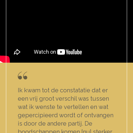
Ik kwam tot de constatatie dat er
een vrij groot verschil was tussen
wat ik wenste te vertellen en wat
gepercipieerd wordt of ontvangen
is door de andere partij. De
boodschappen komen [nu] sterker