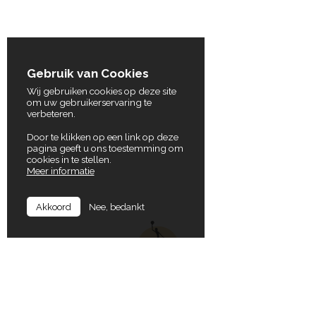
Gebruik van Cookies
Wij gebruiken cookies op deze site
om uw gebruikerservaring te
verbeteren.
Door te klikken op een link op deze
pagina geeft u ons toestemming om
cookies in te stellen.
Meer informatie
Nee, bedankt
Akkoord
In Balance
Locaties