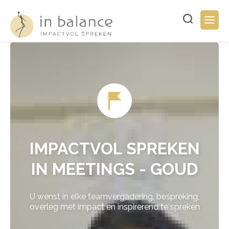
Overslaan
en
Typ
Togg
naar
hier
navig
de
uw
inhoud
zoekopdracht..
gaan
IMPACTVOL SPREKEN
IN MEETINGS - GOUD
U wenst in elke teamvergadering, bespreking,
overleg met impact en inspirerend te spreken