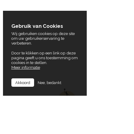
Gebruik van Cookies
Wij gebruiken cookies op deze site
om uw gebruikerservaring te
verbeteren.
Door te klikken op een link op deze
pagina geeft u ons toestemming om
cookies in te stellen.
Meer informatie
Nee, bedankt
Akkoord
In Balance
Locaties