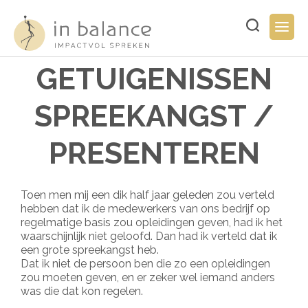
Overslaan
en
Typ
Togg
naar
hier
navig
de
uw
inhoud
zoekopdracht..
GETUIGENISSEN
gaan
SPREEKANGST /
PRESENTEREN
Toen men mij een dik half jaar geleden zou verteld
hebben dat ik de medewerkers van ons bedrijf op
regelmatige basis zou opleidingen geven, had ik het
waarschijnlijk niet geloofd. Dan had ik verteld dat ik
een grote spreekangst heb.
Dat ik niet de persoon ben die zo een opleidingen
zou moeten geven, en er zeker wel iemand anders
was die dat kon regelen.